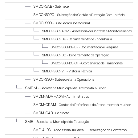
SMDC-GAB -
Gabinete
SMDC-SGPC -
Subseção de Gestão e Proteção Comunitária
SMDC-SSO -
Sub Seção Operacional
SMDC-SSO-ACM -
Assessoria de Controle e Monitoramento
SMDC-SSO-DE -
Departamento de Engenharia
SMDC-SSO-DE-DP -
Documentação e Pesquisa
SMDC-SSO-DO -
Departamento de Operação
SMDC-SSO-DO-CT -
Coordenação de Transportes
SMDC-SSO-VT -
Vistoria Técnica
SMDC-SSO -
Subsecretaria Operacional
SMDM -
Secretaria Municipal de Direitos da Mulher
SMDM-ADM -
ADM - Administrativo
SMDM-CRAM -
Centro de Referência de Atendimento à Mulher
SMDM-GAB -
Gabinete
SME -
Secretaria Municipal de Educação
SME-AJFC -
Assessoria Jurídica - Fiscalização de Contratos