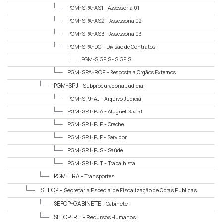
PGM-SPA-AS1 -
Assessoria 01
PGM-SPA-AS2 -
Assessoria 02
PGM-SPA-AS3 -
Assessoria 03
PGM-SPA-DC -
Divisão de Contratos
PGM-SIGFIS -
SIGFIS
PGM-SPA-ROE -
Resposta a Orgãos Externos
PGM-SPJ -
Subprocuradoria Judicial
PGM-SPJ-AJ -
Arquivo Judicial
PGM-SPJ-PJA -
Aluguel Social
PGM-SPJ-PJE -
Creche
PGM-SPJ-PJF -
Servidor
PGM-SPJ-PJS -
Saúde
PGM-SPJ-PJT -
Trabalhista
PGM-TRA -
Transportes
SEFOP -
Secretaria Especial de Fiscalização de Obras Públicas
SEFOP-GABINETE -
Gabinete
SEFOP-RH -
Recursos Humanos