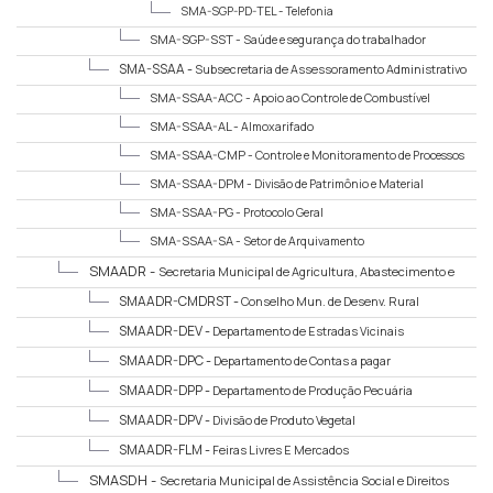
SMA-SGP-PD-TEL -
Telefonia
SMA-SGP-SST -
Saúde e segurança do trabalhador
SMA-SSAA -
Subsecretaria de Assessoramento Administrativo
SMA-SSAA-ACC -
Apoio ao Controle de Combustível
SMA-SSAA-AL -
Almoxarifado
SMA-SSAA-CMP -
Controle e Monitoramento de Processos
SMA-SSAA-DPM -
Divisão de Patrimônio e Material
SMA-SSAA-PG -
Protocolo Geral
SMA-SSAA-SA -
Setor de Arquivamento
SMAADR -
Secretaria Municipal de Agricultura, Abastecimento e
Desenvolvimento Rural
SMAADR-CMDRST -
Conselho Mun. de Desenv. Rural
Sustentável de Teresópolis
SMAADR-DEV -
Departamento de Estradas Vicinais
SMAADR-DPC -
Departamento de Contas a pagar
SMAADR-DPP -
Departamento de Produção Pecuária
SMAADR-DPV -
Divisão de Produto Vegetal
SMAADR-FLM -
Feiras Livres E Mercados
SMASDH -
Secretaria Municipal de Assistência Social e Direitos