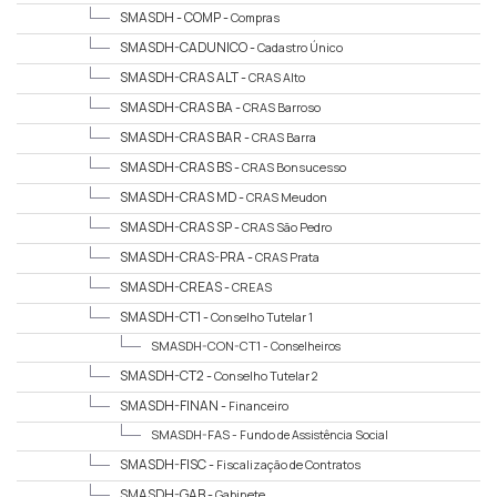
Humanos
SMASDH - COMP -
Compras
SMASDH-CADUNICO -
Cadastro Único
SMASDH-CRAS ALT -
CRAS Alto
SMASDH-CRAS BA -
CRAS Barroso
SMASDH-CRAS BAR -
CRAS Barra
SMASDH-CRAS BS -
CRAS Bonsucesso
SMASDH-CRAS MD -
CRAS Meudon
SMASDH-CRAS SP -
CRAS São Pedro
SMASDH-CRAS-PRA -
CRAS Prata
SMASDH-CREAS -
CREAS
SMASDH-CT1 -
Conselho Tutelar 1
SMASDH-CON-CT1 -
Conselheiros
SMASDH-CT2 -
Conselho Tutelar 2
SMASDH-FINAN -
Financeiro
SMASDH-FAS -
Fundo de Assistência Social
SMASDH-FISC -
Fiscalização de Contratos
SMASDH-GAB -
Gabinete