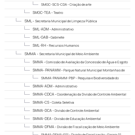
SMGC-SCS-CDA -
Criação de arte
SMGC-TEA -
Teatro
SML -
Secretaria Municipal de Limpeza Pública
SML-ADM -
Administrativo
SML-GAB -
Gabinete
SML-RH -
Recursos Humanos
SMMA -
Secretaria Municipal de Meio Ambiente
SMMA -
Comissão de Avaliação da Concessão de Água e Esgoto
SMMA- PANAMM -
Parque Natural Municipal Montanhas de
Teresópolis
SMMA-PANAMM-PBP -
Pesquisa e Biodiversidade do
PNMMT
SMMA-ADM -
Administrativo
SMMA-CDCA -
Coordenação da Divisão de Controle Ambiental
SMMA-CS -
Coleta Seletiva
SMMA-DCA -
Divisão de Controle Ambiental
SMMA-DEA -
Divisão de Educação Ambiental
SMMA-DFMA -
Divisão de Fiscalização de Meio Ambiente
SMMA-DFMA-F01 -
Divisão de Fiscalização - Fiscais 01