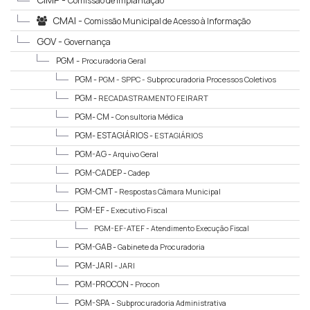
Comissão de Implantação
CMAI -
Comissão Municipal de Acesso à Informação
GOV -
Governança
PGM -
Procuradoria Geral
PGM -
PGM - SPPC - Subprocuradoria Processos Coletivos
PGM -
RECADASTRAMENTO FEIRART
PGM- CM -
Consultoria Médica
PGM- ESTAGIÁRIOS -
ESTAGIÁRIOS
PGM-AG -
Arquivo Geral
PGM-CADEP -
Cadep
PGM-CMT -
Respostas Câmara Municipal
PGM-EF -
Executivo Fiscal
PGM-EF-ATEF -
Atendimento Execução Fiscal
PGM-GAB -
Gabinete da Procuradoria
PGM-JARI -
JARI
PGM-PROCON -
Procon
PGM-SPA -
Subprocuradoria Administrativa