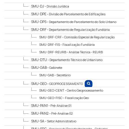
SMU-DJ -
Divisão Jurídica
SMU-DPE -
Divisão de Parcelamento de Edificações
SMU-DPS -
Departamento de Parcelamento do Solo Urbano
SMU-DRF -
Departamento de Regularização Fundiária
SMU-DRF-CRF -
Comissão Especial de Regularização
Fundiária
SMU-DRF-FIS -
Fiscalização Fundiária
SMU-DRF-REURB -
Análise Técnica - REURB
SMU-DTU -
Departamento Técnico de Urbanismo
SMU-GAB -
Gabinete
SMU-GAB -
Secretário
SMU-GEO -
GEOPROCESSAMENTO
SMU-GEO-CENT -
Centro Geoprocessamento
SMU-GEO-FISC -
Fiscalização Geo
SMU-PAN1 -
Pré-Análise 01
SMU-PAN2 -
Pré-Análise 02
SMU-SA -
Setor Administrativo
SMU-SRC -