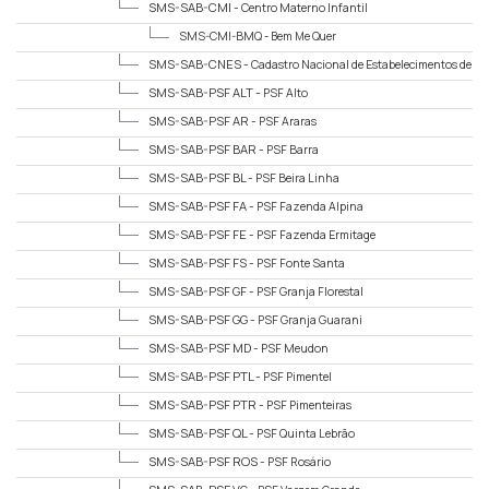
SMS-SAB-CMI -
Centro Materno Infantil
SMS-CMI-BMQ -
Bem Me Quer
SMS-SAB-CNES -
Cadastro Nacional de Estabelecimentos de
Saúde
SMS-SAB-PSF ALT -
PSF Alto
SMS-SAB-PSF AR -
PSF Araras
SMS-SAB-PSF BAR -
PSF Barra
SMS-SAB-PSF BL -
PSF Beira Linha
SMS-SAB-PSF FA -
PSF Fazenda Alpina
SMS-SAB-PSF FE -
PSF Fazenda Ermitage
SMS-SAB-PSF FS -
PSF Fonte Santa
SMS-SAB-PSF GF -
PSF Granja Florestal
SMS-SAB-PSF GG -
PSF Granja Guarani
SMS-SAB-PSF MD -
PSF Meudon
SMS-SAB-PSF PTL -
PSF Pimentel
SMS-SAB-PSF PTR -
PSF Pimenteiras
SMS-SAB-PSF QL -
PSF Quinta Lebrão
SMS-SAB-PSF ROS -
PSF Rosário