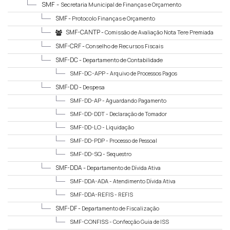
SMF -
Secretaria Municipal de Finanças e Orçamento
SMF -
Protocolo Finanças e Orçamento
SMF-CANTP -
Comissão de Avaliação Nota Tere Premiada
SMF-CRF -
Conselho de Recursos Fiscais
SMF-DC -
Departamento de Contabilidade
SMF-DC-APP -
Arquivo de Processos Pagos
SMF-DD -
Despesa
SMF-DD-AP -
Aguardando Pagamento
SMF-DD-DDT -
Declaração de Tomador
SMF-DD-LO -
Liquidação
SMF-DD-PDP -
Processo de Pessoal
SMF-DD-SQ -
Sequestro
SMF-DDA -
Departamento de Dívida Ativa
SMF-DDA-ADA -
Atendimento Dívida Ativa
SMF-DDA-REFIS -
REFIS
SMF-DF -
Departamento de Fiscalização
SMF-CONFISS -
Confecção Guia de ISS