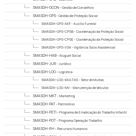
SMASDH-GCON -
Gestão de Conselhos
SMASDH-GPS -
Gestão de Proteção Social
SMASDH-GPS-AXF -
Auxílio Funeral
SMASDH-GPS-CPSB -
Coordenação da Proteção Social
Básica
SMASDH-GPS-CPSE -
Coordenação da Proteção Social
Especial
SMASDH-GPS-VSA -
Vigilância Socio Assistencial
SMASDH-HAB -
Aluguel Social
SMASDH-JUR -
Jurídico
SMASDH-LOG -
Logística
SMASDH-LOG-MULTAS -
Setor de Multas
SMASDH-LOG-MV -
Manutenção de Veículos
SMASDH-MKT -
Marketing
SMASDH-PAT -
Patrimônio
SMASDH-PETI -
Programa de Erradicação do Trabalho Infantil
SMASDH-POT -
Programa Operação Trabalho
SMASDH-RH -
Recursos Humanos