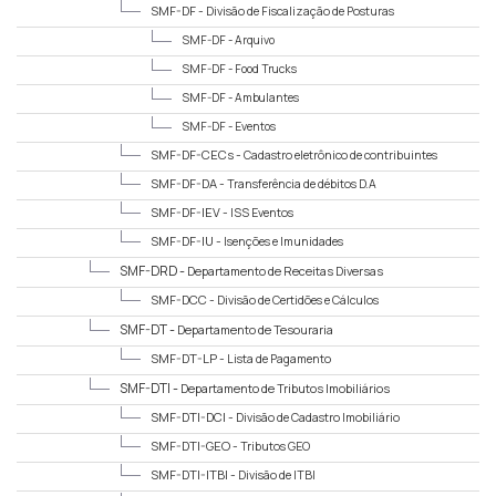
SMF-DF -
Divisão de Fiscalização de Posturas
SMF-DF -
Arquivo
SMF-DF -
Food Trucks
SMF-DF -
Ambulantes
SMF-DF -
Eventos
SMF-DF-CECs -
Cadastro eletrônico de contribuintes
SMF-DF-DA -
Transferência de débitos D.A
SMF-DF-IEV -
ISS Eventos
SMF-DF-IU -
Isenções e Imunidades
SMF-DRD -
Departamento de Receitas Diversas
SMF-DCC -
Divisão de Certidões e Cálculos
SMF-DT -
Departamento de Tesouraria
SMF-DT-LP -
Lista de Pagamento
SMF-DTI -
Departamento de Tributos Imobiliários
SMF-DTI-DCI -
Divisão de Cadastro Imobiliário
SMF-DTI-GEO -
Tributos GEO
SMF-DTI-ITBI -
Divisão de ITBI