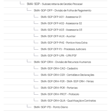
SMA-SGP -
Subsecretaria de Gestão Pessoal
SMA-SGP-DFP -
Divisão de Folha de Pagamento
SMA-SGP-DFP-A01 -
Assessoria 01
SMA-SGP-DFP-A02 -
Assessoria 02
SMA-SGP-DFP-A03 -
Assessoria 03
SMA-SGP-DFP-AUX -
Auxiliar
SMA-SGP-DFP-PHE -
Ponto e Hora Extra
SMA-SGP-DFP-PJ -
Processos Judiciais
SMA-SGP-DFP-UPA -
UPA/PSF
SMA-SGP-DRH -
Divisão de Recursos Humanos
SMA-SGP-DRH-CAD -
Cadastro
SMA-SGP-DRH-CER -
Certidões e Declarações
SMA-SGP-DRH-FER -
SMA-SGP-DRH - Férias
SMA-SGP-DRH-POR -
Portarias
SMA-SGP-DRH-PROT -
Protocolo
SMA-SGP-DRH-QUA -
Qualificação e Contratos
SMA-SGP-PD -
Ponto Diário