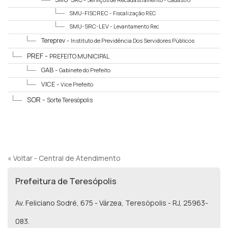
Serviços de Recadastramento - Cadastro
SMU-FISCREC -
Fiscalização REC
SMU-SRC-LEV -
Levantamento Rec
Tereprev -
Instituto de Previdência Dos Servidores Públicos
Municipais de Teresópolis
PREF -
PREFEITO MUNICIPAL
GAB -
Gabinete do Prefeito
VICE -
Vice Prefeito
SOR -
Sorte Teresópolis
« Voltar - Central de Atendimento
Prefeitura de Teresópolis
Av. Feliciano Sodré, 675 - Várzea, Teresópolis - RJ, 25963-
083.