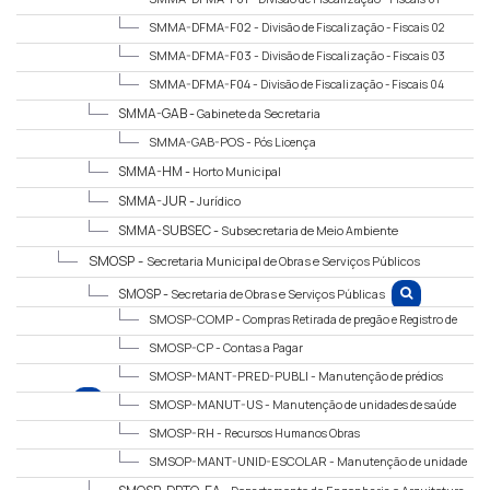
SMMA-DFMA-F02 -
Divisão de Fiscalização - Fiscais 02
SMMA-DFMA-F03 -
Divisão de Fiscalização - Fiscais 03
SMMA-DFMA-F04 -
Divisão de Fiscalização - Fiscais 04
SMMA-GAB -
Gabinete da Secretaria
SMMA-GAB-POS -
Pós Licença
SMMA-HM -
Horto Municipal
SMMA-JUR -
Jurídico
SMMA-SUBSEC -
Subsecretaria de Meio Ambiente
SMOSP -
Secretaria Municipal de Obras e Serviços Públicos
SMOSP -
Secretaria de Obras e Serviços Públicas
SMOSP-COMP -
Compras Retirada de pregão e Registro de
Preço
SMOSP-CP -
Contas a Pagar
SMOSP-MANT-PRED-PUBLI -
Manutenção de prédios
público
SMOSP-MANUT-US -
Manutenção de unidades de saúde
SMOSP-RH -
Recursos Humanos Obras
SMSOP-MANT-UNID-ESCOLAR -
Manutenção de unidade
escolar