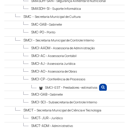
SMASDH-SAN -
Segurança Alimentar e Nutricional
SMASDH-SI -
Suporte Informática
SMC -
Secretaria Municipal de Cultura
SMC-GAB -
Gabinete
SMC-PO -
Ponto
SMCI -
Secretaria Municipal de Controle Interno
SMCI-AADM -
Assessoria de Administração
SMCI-AC -
Assessoria Contábil
SMCI-AJ -
Assessoria Jurídica
SMCI-AO -
Assessoria de Obras
SMCI-CP -
Conferência de Processos
SMCI-EST -
Prestadores - estimativos
SMCI-GAB -
Gabinete
SMCI-SCI -
Subsecretaria de Controle Interno
SMCT -
Secretaria Municipal de Ciência e Tecnologia
SMCT- JUR -
Jurídico
SMCT-ADM -
Administrativo