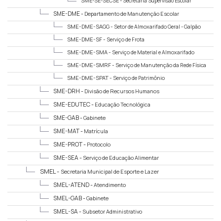
SME-SE-SECSE -
Secretaria Supervisão Escolar
SME-DME -
Departamento de Manutenção Escolar
SME-DME-SAGG -
Setor de Almoxarifado Geral - Galpão
SME-DME-SF -
Serviço de Frota
SME-DME-SMA -
Serviço de Material e Almoxarifado
SME-DME-SMRF -
Serviço de Manutenção da Rede Física
SME-DME-SPAT -
Serviço de Patrimônio
SME-DRH -
Divisão de Recursos Humanos
SME-EDUTEC -
Educação Tecnológica
SME-GAB -
Gabinete
SME-MAT -
Matrícula
SME-PROT -
Protocolo
SME-SEA -
Serviço de Educação Alimentar
SMEL -
Secretaria Municipal de Esporte e Lazer
SMEL-ATEND -
Atendimento
SMEL-GAB -
Gabinete
SMEL-SA -
Subsetor Administrativo