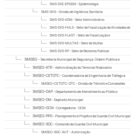
SMS-DVE-EPIDEM -
Epidemiologia
SMS-DVS -
Divisão de Vigilância Sanitária
SMS-DVS-ADM -
Setor Administrativo
SMS-DVS-FAILS -
Setor de Fiscalização de Atividades de
Interesse e Licenciamento à Saúde
SMS-DVS-FLAST -
Setor de Fiscalização e
Licenciamento em Alimentos e Saúde do Trabalhador
SMS-DVS-MULTAS -
Setor de Multas
SMS-DVS-RP -
Setor de Reclamos Públicos
SMSEG -
Secretaria Municipal de Segurança, Ordem Pública e
Mobilidade
SMSEG-ATR -
Administração do Terminal Rodoviário
SMSEG-CETDTC -
Coordenadoria de Engenharia de Tráfego e
Divisão de Trânsito e Concessões
SMSEG-CETDTC-DTC -
Divisão de Trânsito e Concessões
SMSEG-DAP -
Departamento de Atendimento ao Público
SMSEG-DM -
Depósito Municipal
SMSEG-GCM -
Corregedoria - GCM
SMSEG-PPG -
Planejamento e Projetos da Guarda Civil Municipal
SMSEG-SGC -
Comando da Guarda Civil Municipal
SMSEG-SGC-AUT -
Autorização