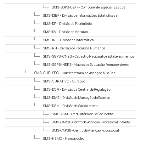
SMS-SGPS-CEAF -
Componente Especializado da
Assistência Farmacêutica
SMS-DIEF -
Divisão de Informações Estatísticas e
Faturamento
SMS-DP -
Divisão de Patrimônio
SMS-DV -
Divisão de Viaturas
SMS-INF -
Divisão de Informática
SMS-RH -
Divisão de Recursos Humanos
SMS-SGPS-CNES -
Cadastro Nacional de Estabelecimentos
de Saúde
SMS-SGPS-NEPS -
Núcleo de Educação Permanente em
Saúde
SMS-SUB-SEC -
Subsecretaria de Atenção à Saúde
SMS-CURATIVO -
Curativo
SMS-DCR -
Divisão da Central de Regulação
SMS-DME -
Divisão de Marcação de Exames
SMS-DSM -
Divisão de Saúde Mental
SMS-ASM -
Ambulatório de Saúde Mental
SMS-CAPSI -
Centro de Atenção Psicossocial Infanto-
Juvenil
SMS-CAPSII -
Centro de Atenção Psicossocial
SMS-HEMO -
Hemonúcleo