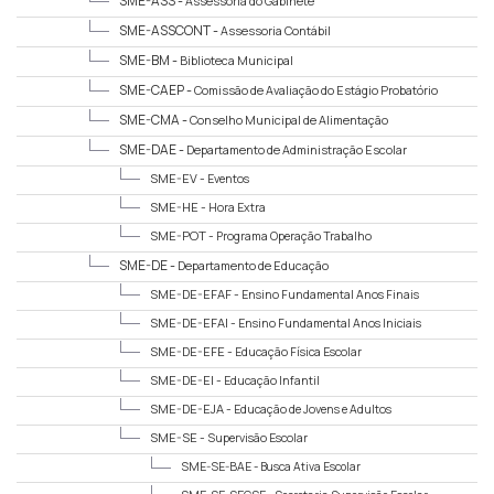
SME-ASS -
Assessoria do Gabinete
SME-ASSCONT -
Assessoria Contábil
SME-BM -
Biblioteca Municipal
SME-CAEP -
Comissão de Avaliação do Estágio Probatório
SME-CMA -
Conselho Municipal de Alimentação
SME-DAE -
Departamento de Administração Escolar
SME-EV -
Eventos
SME-HE -
Hora Extra
SME-POT -
Programa Operação Trabalho
SME-DE -
Departamento de Educação
SME-DE-EFAF -
Ensino Fundamental Anos Finais
SME-DE-EFAI -
Ensino Fundamental Anos Iniciais
SME-DE-EFE -
Educação Física Escolar
SME-DE-EI -
Educação Infantil
SME-DE-EJA -
Educação de Jovens e Adultos
SME-SE -
Supervisão Escolar
SME-SE-BAE -
Busca Ativa Escolar