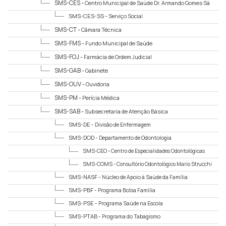
SMS-CES -
Centro Municipal de Saúde Dr. Armando Gomes Sá
Couto
SMS-CES-SS -
Serviço Social
SMS-CT -
Câmara Técnica
SMS-FMS -
Fundo Municipal de Saúde
SMS-FOJ -
Farmácia de Ordem Judicial
SMS-GAB -
Gabinete
SMS-OUV -
Ouvidoria
SMS-PM -
Perícia Médica
SMS-SAB -
Subsecretaria de Atenção Básica
SMS-DE -
Divisão de Enfermagem
SMS-DOD -
Departamento de Odontologia
SMS-CEO -
Centro de Especialidades Odontológicas
SMS-COMS -
Consultório Odontológico Mario Strucchi
SMS-NASF -
Núcleo de Apoio à Saúde da Família
SMS-PBF -
Programa Bolsa Família
SMS-PSE -
Programa Saúde na Escola
SMS-PTAB -
Programa do Tabagismo