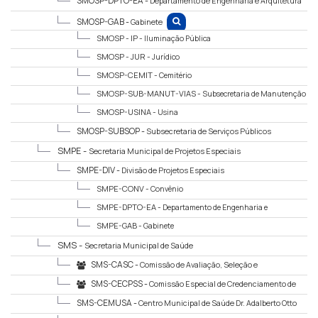
SMOSP-DPTO-EA -
Departamento de Engenharia e Arquitetura
SMOSP-GAB -
Gabinete
SMOSP - IP -
Iluminação Pública
SMOSP - JUR -
Jurídico
SMOSP-CEMIT -
Cemitério
SMOSP-SUB-MANUT-VIAS -
Subsecretaria de Manutenção
de Vias Públicas
SMOSP-USINA -
Usina
SMOSP-SUBSOP -
Subsecretaria de Serviços Públicos
SMPE -
Secretaria Municipal de Projetos Especiais
SMPE-DIV -
Divisão de Projetos Especiais
SMPE-CONV -
Convênio
SMPE-DPTO-EA -
Departamento de Engenharia e
Arquitetura
SMPE-GAB -
Gabinete
SMS -
Secretaria Municipal de Saúde
SMS-CASC -
Comissão de Avaliação, Seleção e
Credenciamento
SMS-CECPSS -
Comissão Especial de Credenciamento de
Prestadores de Serviços de Saúde
SMS-CEMUSA -
Centro Municipal de Saúde Dr. Adalberto Otto