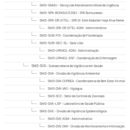
SMS-SAMU -
Serviço de Atendimento Móvel de Urgência
SMS-SPA-BONSUCESSO -
SPA Bonsucesso
SMS-SPA-DR.EITEL -
SPA Dr. Eitel Abdallah Haje Atue Neme
SMS-SPA-DR.EITEL-ADM -
Administrativo
SMS-SUB-FIS -
Coordenação de Fisioterapia
SMS-SUB-SEC-SL -
Sala Lilás
SMS-UPANGL-ADM -
Administração
SMS-UPANGL-ENF -
Coordenação de Enfermagem
SMS-SVS -
Subsecretaria de Vigilância em Saúde
SMS-DVA -
Divisão de Vigilância Ambiental
SMS-DVA-COPBEA -
Coordenadoria de Bem Estar Animal
SMS-DVA-VAG -
Vigiágua
SMS-SCZ -
Setor de Controle de Zoonoses
SMS-DVA-LSP -
Laboratório de Saúde Pública
SMS-DVE -
Divisão de Vigilância Epidemiológica
SMS-DVE-ADM -
Administrativo
SMS-DVE-DMI -
Divisão de Monitoramento e Informação