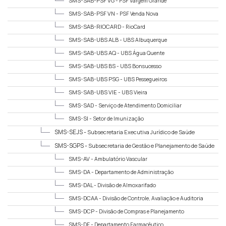
SMS-SAB-PSF VG -
PSF Vargem Grande
SMS-SAB-PSF VN -
PSF Venda Nova
SMS-SAB-RIOCARD -
RioCard
SMS-SAB-UBS ALB -
UBS Albuquerque
SMS-SAB-UBS AQ -
UBS Água Quente
SMS-SAB-UBS BS -
UBS Bonsucesso
SMS-SAB-UBS PSG -
UBS Pessegueiros
SMS-SAB-UBS VIE -
UBS Vieira
SMS-SAD -
Serviço de Atendimento Domiciliar
SMS-SI -
Setor de Imunização
SMS-SEJS -
Subsecretaria Executiva Jurídico de Saúde
SMS-SGPS -
Subsecretaria de Gestão e Planejamento de Saúde
SMS-AV -
Ambulatório Vascular
SMS-DA -
Departamento de Administração
SMS-DAL -
Divisão de Almoxarifado
SMS-DCAA -
Divisão de Controle, Avaliação e Auditoria
SMS-DCP -
Divisão de Compras e Planejamento
SMS-DF -
Departamento Farmacêutico