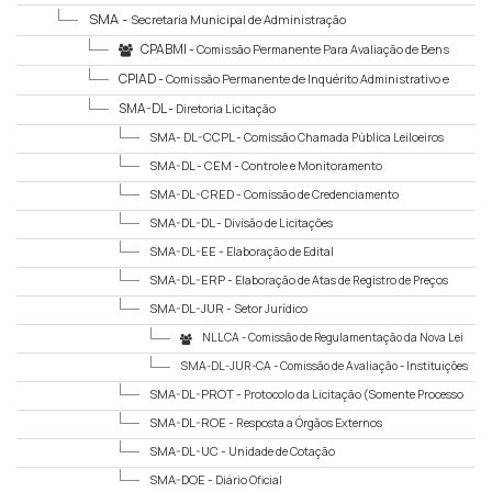
SMA -
Secretaria Municipal de Administração
CPABMI -
Comissão Permanente Para Avaliação de Bens
Móveis e Imóveis
CPIAD -
Comissão Permanente de Inquérito Administrativo e
Disciplinar
SMA-DL -
Diretoria Licitação
SMA- DL-CCPL -
Comissão Chamada Pública Leiloeiros
SMA-DL - CEM -
Controle e Monitoramento
SMA-DL-CRED -
Comissão de Credenciamento
SMA-DL-DL -
Divisão de Licitações
SMA-DL-EE -
Elaboração de Edital
SMA-DL-ERP -
Elaboração de Atas de Registro de Preços
SMA-DL-JUR -
Setor Jurídico
NLLCA -
Comissão de Regulamentação da Nova Lei
de Licitações e Contratos Administrativos no Âmbito do Município de Teresópolis
SMA-DL-JUR-CA -
Comissão de Avaliação - Instituições
Financeiras
SMA-DL-PROT -
Protocolo da Licitação (Somente Processo
Físico)
SMA-DL-ROE -
Resposta a Órgãos Externos
SMA-DL-UC -
Unidade de Cotação
SMA-DOE -
Diário Oficial