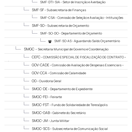
SMF-DTI-SIA -
Setor de Inscrição e Averbação
SMF-SF -
Subsecretaria de Finanças
SMF-CSA -
Comissão de Seleção e Avaliação - Intituisções
Financeiras
SMF-SO -
Subsecretaria de Orçamento
SMF-SO-DO -
Departamento de Orçamento
SMF-SO-AS -
Aguardando Saldo Orçamentário
SMGC -
Secretaria Municipal de Governo e Coordenação
CEFC -
COMISSÃO ESPECIAL DE FISCALIZAÇÃO DE CONTRATO –
Águas da Imperatriz S/A
GOV-CADE -
Comissão de Avaliação de Despesas Essenciais –
CADE
GOV-CCA -
Comissão de Calamidade
OG -
Ouvidoria Geral
SMGC-DE -
Departamento de Expediente
SMGC-FEI -
Feirarte
SMGC-FST -
Fundo de Solidariedade de Teresópolis
SMGC-GAB -
Gabinete do Secretário
SMGC-JM -
Junta Militar
SMGC-SCS -
Subsecretaria de Comunicação Social