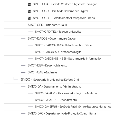
SMCT-CGAI -
Comitê Gestor de Ações de Inovação
SMCT-CGD -
Comitê de Governança Digital
SMCT-CGPD -
Comitê Gestor Proteção de Dados
SMCT-CPD -
Infraestrutura TI
SMCT-CPD-TEL -
Telecomunicações
SMCT-DADOS -
Governança e Dados
SMCT - DADOS - DPO -
Data Protection Officer
SMCT-DADOS-AD -
Atendente Digital
SMCT-DADOS-SSI -
SSI - Segurança da Informação
SMCT-DEV -
Desenvolvimento
SMCT-GAB -
Gabinete
SMDC -
Secretaria Municipal da Defesa Civil
SMDC-DA -
Departamento Administrativo
SMDC-DA-ALM -
Almoxarifado/Seção de Material
Operacional
SMDC-DA-ATEND -
Atendimento
SMDC-DA-SPRH -
Seção de Patrimônio e Recursos Humanos
SMDC-DPC -
Departamento de Proteção Comunitária