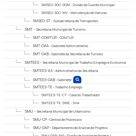
SMSEG-SGC-DGM -
Divisão da Guarda Municipal
SMSEG-SGC-MV -
Manutenção de Viaturas
SMSEG-ST -
Subsecretaria de Transportes
SMT -
Secretaria Municipal de Turismo
SMT-COMTUR -
COMTUR
SMT-GAA -
Gabinete Administrativo
SMT-GAB -
Gabinete da Secretaria de Turismo
SMTEES -
Secretaria Municipal de Trabalho Emprego e Economia
Solidária
SMTEES-AS -
Administrativo da Secretaria
SMTEES-GAB -
Gabinete
SMTEES-TE -
Trabalho Emprego
SMTEES-TE-CT -
Casa do Trabalhador
SMTEES-TE-SINE -
Sine
SMU -
Secretaria Municipal de Urbanismo
SMU-CP -
Central de Processos
SMU-DAP -
Departamento de Analise de Projetos
SMU-DAP-AN1 -
Divisão de Análise de Projetos 1